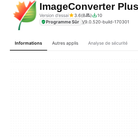
ImageConverter Plu
Version d’essai
3.6
8
10
Programme Sûr
V
9.0.520-build-170301
Informations
Autres applis
Analyse de sécurité