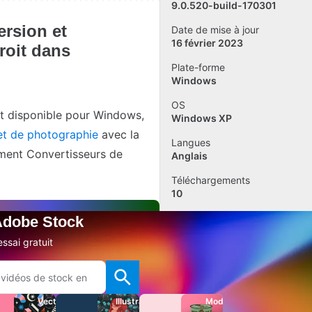
9.0.520-build-170301
ersion et
Date de mise à jour
16 février 2023
roit dans
Plate-forme
Windows
OS
t disponible pour Windows,
Windows XP
et de photographie
avec la
Langues
ément Convertisseurs de
Anglais
Téléchargements
10
Taille
 Adobe Stock
19.11 MB
ssai gratuit
Ajouter un avis
Signaler un problème
Vecteurs
Illustrations
Modèles
Autres applis